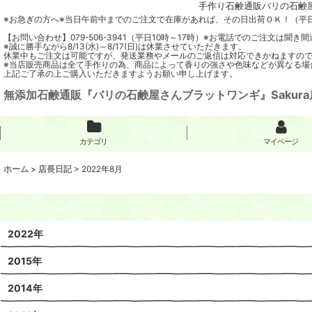
手作り石鹸通販バリの石鹸屋
※お急ぎの方へ※当日午前中までのご注文で在庫があれば、その日出荷ＯＫ！（平
【お問い合わせ】079-506-3941（平日10時～17時）※お電話でのご注文は
※誠に勝手ながら8/13(水)～8/17(日)は休業させていただきます。
休業中もご注文は可能ですが、発送業務やメールのご返信は対応できかねますの
※当店販売商品は全て手作りの為、商品によって香りの強さや色味などが異なる場
上記ご了承の上ご購入いただきますようお願い申し上げます。
無添加石鹸通販『バリの石鹸屋さんブラットワンギ』Sakura
カテゴリ
マイページ
ホーム
>
店長日記
>
2022年8月
2022年
2015年
2014年