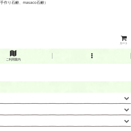
作り石鹸、masaco石鹸）
カート
ご利用案内