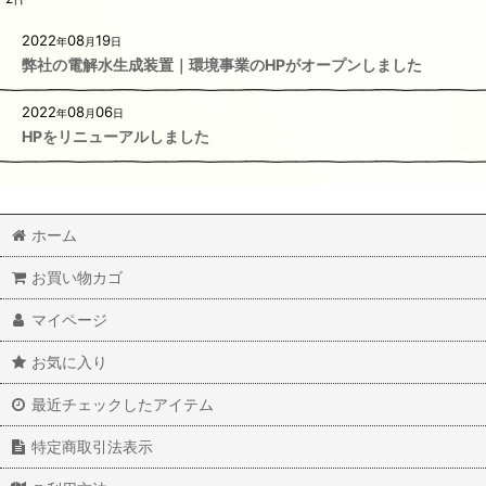
2022
08
19
年
月
日
弊社の電解水生成装置｜環境事業のHPがオープンしました
2022
08
06
年
月
日
HPをリニューアルしました
ホーム
お買い物カゴ
マイページ
お気に入り
最近チェックしたアイテム
特定商取引法表示