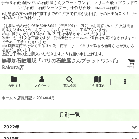
手作り石鹸通販バリの石鹸屋さんブラットワンギ、マサコ石鹸（ブラッドワ
ンギ石鹸、石鹸シャンプー、手作り石鹸、masaco石鹸）
※お急ぎの方へ※当日午前中までのご注文で在庫があれば、その日出荷ＯＫ！（平
日のみ・土日祝日不可）
【お問い合わせ】079-506-3941（平日10時～17時）※お電話でのご注文は聞き
間違え防止のため、お受けしておりません。ご了承下さいませ。
※誠に勝手ながら8/13(水)～8/17(日)は休業させていただきます。
休業中もご注文は可能ですが、発送業務やメールのご返信は対応できかねますの
で予めご了承くださいませ。
※当店販売商品は全て手作りの為、商品によって香りの強さや色味などが異なる
場合がございます。
上記ご了承の上ご購入いただきますようお願い申し上げます。
無添加石鹸通販『バリの石鹸屋さんブラットワンギ』
Sakura店
カート
カテゴリ
マイページ
商品検索
ご利用案内
ホーム
>
店長日記
>
2014年4月
月別一覧
2022年
2015年