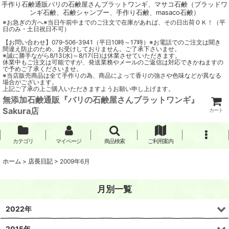
手作り石鹸通販バリの石鹸屋さんブラットワンギ、マサコ石鹸（ブラッドワ
ンギ石鹸、石鹸シャンプー、手作り石鹸、masaco石鹸）
※お急ぎの方へ※当日午前中までのご注文で在庫があれば、その日出荷ＯＫ！（平
日のみ・土日祝日不可）
【お問い合わせ】079-506-3941（平日10時～17時）※お電話でのご注文は聞き
間違え防止のため、お受けしておりません。ご了承下さいませ。
※誠に勝手ながら8/13(水)～8/17(日)は休業させていただきます。
休業中もご注文は可能ですが、発送業務やメールのご返信は対応できかねますの
で予めご了承くださいませ。
※当店販売商品は全て手作りの為、商品によって香りの強さや色味などが異なる
場合がございます。
上記ご了承の上ご購入いただきますようお願い申し上げます。
無添加石鹸通販『バリの石鹸屋さんブラットワンギ』
Sakura店
カート
カテゴリ
マイページ
商品検索
ご利用案内
ホーム
>
店長日記
>
2009年6月
月別一覧
2022年
2015年