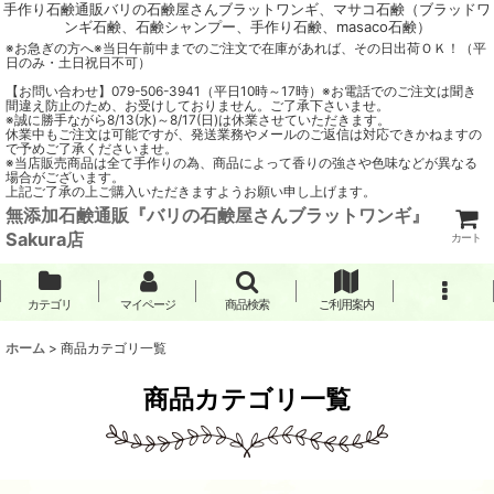
手作り石鹸通販バリの石鹸屋さんブラットワンギ、マサコ石鹸（ブラッドワ
ンギ石鹸、石鹸シャンプー、手作り石鹸、masaco石鹸）
※お急ぎの方へ※当日午前中までのご注文で在庫があれば、その日出荷ＯＫ！（平
日のみ・土日祝日不可）
【お問い合わせ】079-506-3941（平日10時～17時）※お電話でのご注文は聞き
間違え防止のため、お受けしておりません。ご了承下さいませ。
※誠に勝手ながら8/13(水)～8/17(日)は休業させていただきます。
休業中もご注文は可能ですが、発送業務やメールのご返信は対応できかねますの
で予めご了承くださいませ。
※当店販売商品は全て手作りの為、商品によって香りの強さや色味などが異なる
場合がございます。
上記ご了承の上ご購入いただきますようお願い申し上げます。
無添加石鹸通販『バリの石鹸屋さんブラットワンギ』
Sakura店
カート
カテゴリ
マイページ
商品検索
ご利用案内
ホーム
>
商品カテゴリ一覧
商品カテゴリ一覧