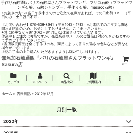
手作り石鹸通販バリの石鹸屋さんブラットワンギ、マサコ石鹸（ブラッドワ
ンギ石鹸、石鹸シャンプー、手作り石鹸、masaco石鹸）
※お急ぎの方へ※当日午前中までのご注文で在庫があれば、その日出荷ＯＫ！（平
日のみ・土日祝日不可）
【お問い合わせ】079-506-3941（平日10時～17時）※お電話でのご注文は聞き
間違え防止のため、お受けしておりません。ご了承下さいませ。
※誠に勝手ながら8/13(水)～8/17(日)は休業させていただきます。
休業中もご注文は可能ですが、発送業務やメールのご返信は対応できかねますの
で予めご了承くださいませ。
※当店販売商品は全て手作りの為、商品によって香りの強さや色味などが異なる
場合がございます。
上記ご了承の上ご購入いただきますようお願い申し上げます。
無添加石鹸通販『バリの石鹸屋さんブラットワンギ』
Sakura店
カート
カテゴリ
マイページ
商品検索
ご利用案内
ホーム
>
店長日記
>
2012年12月
月別一覧
2022年
2015年