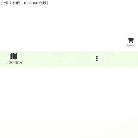
作り石鹸、masaco石鹸）
カート
ご利用案内