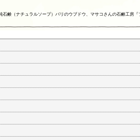
りの純石鹸（ナチュラルソープ）バリのウブドウ、マサコさんの石鹸工房『