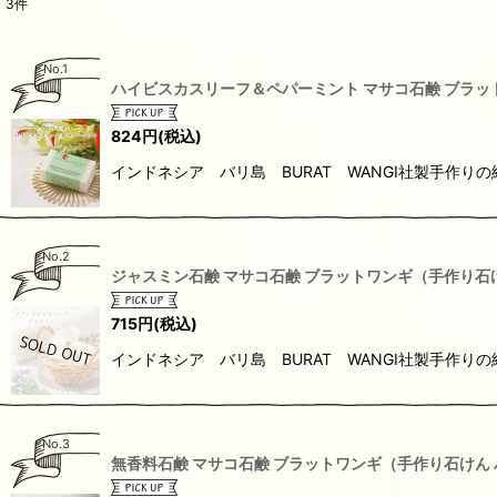
3
件
No.1
ハイビスカスリーフ＆ペパーミント マサコ石鹸 ブラッ
824
円
(税込)
インドネシア バリ島 BURAT WANGI社製手作
No.2
ジャスミン石鹸 マサコ石鹸 ブラットワンギ（手作り石け
715
円
(税込)
インドネシア バリ島 BURAT WANGI社製手作
No.3
無香料石鹸 マサコ石鹸 ブラットワンギ（手作り石けん 