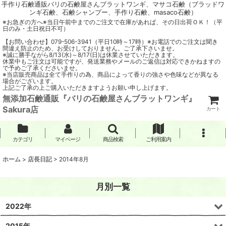
手作り石鹸通販バリの石鹸屋さんブラットワンギ、マサコ石鹸（ブラッドワ
ンギ石鹸、石鹸シャンプー、手作り石鹸、masaco石鹸）
※お急ぎの方へ※当日午前中までのご注文で在庫があれば、その日出荷ＯＫ！（平
日のみ・土日祝日不可）
【お問い合わせ】079-506-3941（平日10時～17時）※お電話でのご注文は聞き
間違え防止のため、お受けしておりません。ご了承下さいませ。
※誠に勝手ながら8/13(水)～8/17(日)は休業させていただきます。
休業中もご注文は可能ですが、発送業務やメールのご返信は対応できかねますの
で予めご了承くださいませ。
※当店販売商品は全て手作りの為、商品によって香りの強さや色味などが異なる
場合がございます。
上記ご了承の上ご購入いただきますようお願い申し上げます。
無添加石鹸通販『バリの石鹸屋さんブラットワンギ』
Sakura店
カート
カテゴリ
マイページ
商品検索
ご利用案内
ホーム
>
店長日記
>
2014年8月
月別一覧
2022年
2015年