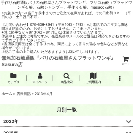
手作り石鹸通販バリの石鹸屋さんブラットワンギ、マサコ石鹸（ブラッドワ
ンギ石鹸、石鹸シャンプー、手作り石鹸、masaco石鹸）
※お急ぎの方へ※当日午前中までのご注文で在庫があれば、その日出荷ＯＫ！（平
日のみ・土日祝日不可）
【お問い合わせ】079-506-3941（平日10時～17時）※お電話でのご注文は聞き
間違え防止のため、お受けしておりません。ご了承下さいませ。
※誠に勝手ながら8/13(水)～8/17(日)は休業させていただきます。
休業中もご注文は可能ですが、発送業務やメールのご返信は対応できかねますの
で予めご了承くださいませ。
※当店販売商品は全て手作りの為、商品によって香りの強さや色味などが異なる
場合がございます。
上記ご了承の上ご購入いただきますようお願い申し上げます。
無添加石鹸通販『バリの石鹸屋さんブラットワンギ』
Sakura店
カート
カテゴリ
マイページ
商品検索
ご利用案内
ホーム
>
店長日記
>
2013年4月
月別一覧
2022年
2015年