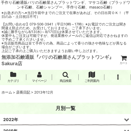
手作り石鹸通販バリの石鹸屋さんブラットワンギ、マサコ石鹸（ブラッドワ
ンギ石鹸、石鹸シャンプー、手作り石鹸、masaco石鹸）
※お急ぎの方へ※当日午前中までのご注文で在庫があれば、その日出荷ＯＫ！（平
日のみ・土日祝日不可）
【お問い合わせ】079-506-3941（平日10時～17時）※お電話でのご注文は聞き
間違え防止のため、お受けしておりません。ご了承下さいませ。
※誠に勝手ながら8/13(水)～8/17(日)は休業させていただきます。
休業中もご注文は可能ですが、発送業務やメールのご返信は対応できかねますの
で予めご了承くださいませ。
※当店販売商品は全て手作りの為、商品によって香りの強さや色味などが異なる
場合がございます。
上記ご了承の上ご購入いただきますようお願い申し上げます。
無添加石鹸通販『バリの石鹸屋さんブラットワンギ』
Sakura店
カート
カテゴリ
マイページ
商品検索
ご利用案内
ホーム
>
店長日記
>
2013年12月
月別一覧
2022年
2015年