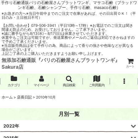
手作り石鹸通販バリの石鹸屋さんブラットワンギ、マサコ石鹸（ブラッドワ
ンギ石鹸、石鹸シャンプー、手作り石鹸、masaco石鹸）
※お急ぎの方へ※当日午前中までのご注文で在庫があれば、その日出荷ＯＫ！（平
日のみ・土日祝日不可）
【お問い合わせ】079-506-3941（平日10時～17時）※お電話でのご注文は聞き
間違え防止のため、お受けしておりません。ご了承下さいませ。
※誠に勝手ながら8/13(水)～8/17(日)は休業させていただきます。
休業中もご注文は可能ですが、発送業務やメールのご返信は対応できかねますの
で予めご了承くださいませ。
※当店販売商品は全て手作りの為、商品によって香りの強さや色味などが異なる
場合がございます。
上記ご了承の上ご購入いただきますようお願い申し上げます。
無添加石鹸通販『バリの石鹸屋さんブラットワンギ』
Sakura店
カート
カテゴリ
マイページ
商品検索
ご利用案内
ホーム
>
店長日記
>
2010年10月
月別一覧
2022年
2015年