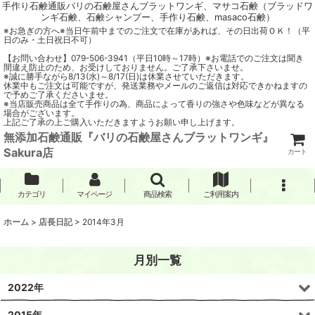
手作り石鹸通販バリの石鹸屋さんブラットワンギ、マサコ石鹸（ブラッドワ
ンギ石鹸、石鹸シャンプー、手作り石鹸、masaco石鹸）
※お急ぎの方へ※当日午前中までのご注文で在庫があれば、その日出荷ＯＫ！（平
日のみ・土日祝日不可）
【お問い合わせ】079-506-3941（平日10時～17時）※お電話でのご注文は聞き
間違え防止のため、お受けしておりません。ご了承下さいませ。
※誠に勝手ながら8/13(水)～8/17(日)は休業させていただきます。
休業中もご注文は可能ですが、発送業務やメールのご返信は対応できかねますの
で予めご了承くださいませ。
※当店販売商品は全て手作りの為、商品によって香りの強さや色味などが異なる
場合がございます。
上記ご了承の上ご購入いただきますようお願い申し上げます。
無添加石鹸通販『バリの石鹸屋さんブラットワンギ』
Sakura店
カート
カテゴリ
マイページ
商品検索
ご利用案内
ホーム
>
店長日記
>
2014年3月
月別一覧
2022年
2015年