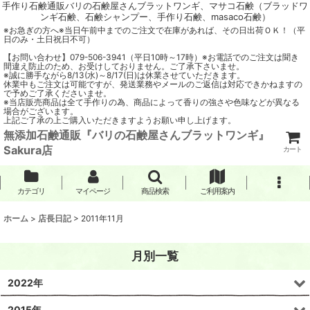
手作り石鹸通販バリの石鹸屋さんブラットワンギ、マサコ石鹸（ブラッドワ
ンギ石鹸、石鹸シャンプー、手作り石鹸、masaco石鹸）
※お急ぎの方へ※当日午前中までのご注文で在庫があれば、その日出荷ＯＫ！（平
日のみ・土日祝日不可）
【お問い合わせ】079-506-3941（平日10時～17時）※お電話でのご注文は聞き
間違え防止のため、お受けしておりません。ご了承下さいませ。
※誠に勝手ながら8/13(水)～8/17(日)は休業させていただきます。
休業中もご注文は可能ですが、発送業務やメールのご返信は対応できかねますの
で予めご了承くださいませ。
※当店販売商品は全て手作りの為、商品によって香りの強さや色味などが異なる
場合がございます。
上記ご了承の上ご購入いただきますようお願い申し上げます。
無添加石鹸通販『バリの石鹸屋さんブラットワンギ』
Sakura店
カート
カテゴリ
マイページ
商品検索
ご利用案内
ホーム
>
店長日記
>
2011年11月
月別一覧
2022年
2015年