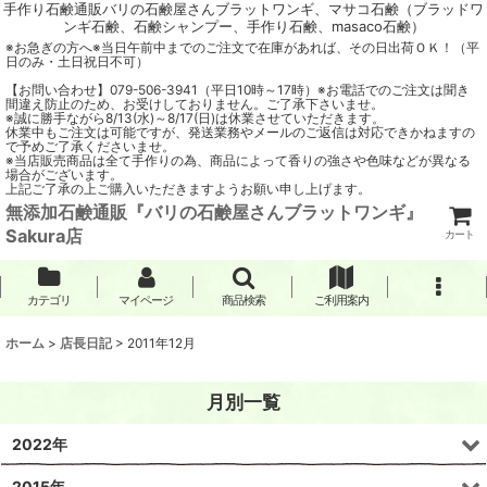
手作り石鹸通販バリの石鹸屋さんブラットワンギ、マサコ石鹸（ブラッドワ
ンギ石鹸、石鹸シャンプー、手作り石鹸、masaco石鹸）
※お急ぎの方へ※当日午前中までのご注文で在庫があれば、その日出荷ＯＫ！（平
日のみ・土日祝日不可）
【お問い合わせ】079-506-3941（平日10時～17時）※お電話でのご注文は聞き
間違え防止のため、お受けしておりません。ご了承下さいませ。
※誠に勝手ながら8/13(水)～8/17(日)は休業させていただきます。
休業中もご注文は可能ですが、発送業務やメールのご返信は対応できかねますの
で予めご了承くださいませ。
※当店販売商品は全て手作りの為、商品によって香りの強さや色味などが異なる
場合がございます。
上記ご了承の上ご購入いただきますようお願い申し上げます。
無添加石鹸通販『バリの石鹸屋さんブラットワンギ』
Sakura店
カート
カテゴリ
マイページ
商品検索
ご利用案内
ホーム
>
店長日記
>
2011年12月
月別一覧
2022年
2015年