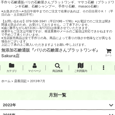
手作り石鹸通販バリの石鹸屋さんブラットワンギ、マサコ石鹸（ブラッドワ
ンギ石鹸、石鹸シャンプー、手作り石鹸、masaco石鹸）
※お急ぎの方へ※当日午前中までのご注文で在庫があれば、その日出荷ＯＫ！（平
日のみ・土日祝日不可）
【お問い合わせ】079-506-3941（平日10時～17時）※お電話でのご注文は聞き
間違え防止のため、お受けしておりません。ご了承下さいませ。
※誠に勝手ながら8/13(水)～8/17(日)は休業させていただきます。
休業中もご注文は可能ですが、発送業務やメールのご返信は対応できかねますの
で予めご了承くださいませ。
※当店販売商品は全て手作りの為、商品によって香りの強さや色味などが異なる
場合がございます。
上記ご了承の上ご購入いただきますようお願い申し上げます。
無添加石鹸通販『バリの石鹸屋さんブラットワンギ』
Sakura店
カート
カテゴリ
マイページ
商品検索
ご利用案内
ホーム
>
店長日記
>
2013年7月
月別一覧
2022年
2015年