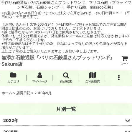
手作り石鹸通販バリの石鹸屋さんブラットワンギ、マサコ石鹸（ブラッドワ
ンギ石鹸、石鹸シャンプー、手作り石鹸、masaco石鹸）
※お急ぎの方へ※当日午前中までのご注文で在庫があれば、その日出荷ＯＫ！（平
日のみ・土日祝日不可）
【お問い合わせ】079-506-3941（平日10時～17時）※お電話でのご注文は聞き
間違え防止のため、お受けしておりません。ご了承下さいませ。
※誠に勝手ながら8/13(水)～8/17(日)は休業させていただきます。
休業中もご注文は可能ですが、発送業務やメールのご返信は対応できかねますの
で予めご了承くださいませ。
※当店販売商品は全て手作りの為、商品によって香りの強さや色味などが異なる
場合がございます。
上記ご了承の上ご購入いただきますようお願い申し上げます。
無添加石鹸通販『バリの石鹸屋さんブラットワンギ』
Sakura店
カート
カテゴリ
マイページ
商品検索
ご利用案内
ホーム
>
店長日記
>
2010年9月
月別一覧
2022年
2015年