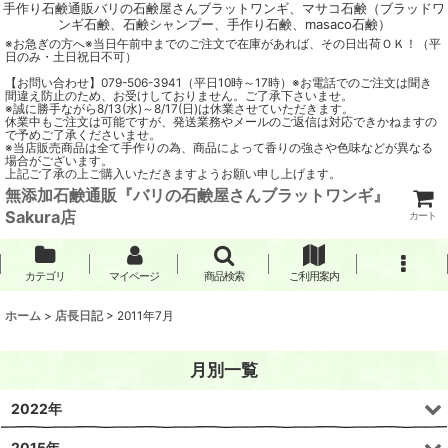
手作り石鹸通販バリの石鹸屋さんブラットワンギ、マサコ石鹸（ブラッドワ
ンギ石鹸、石鹸シャンプー、手作り石鹸、masaco石鹸）
※お急ぎの方へ※当日午前中までのご注文で在庫があれば、その日出荷ＯＫ！（平
日のみ・土日祝日不可）
【お問い合わせ】079-506-3941（平日10時～17時）※お電話でのご注文は聞き
間違え防止のため、お受けしておりません。ご了承下さいませ。
※誠に勝手ながら8/13(水)～8/17(日)は休業させていただきます。
休業中もご注文は可能ですが、発送業務やメールのご返信は対応できかねますの
で予めご了承くださいませ。
※当店販売商品は全て手作りの為、商品によって香りの強さや色味などが異なる
場合がございます。
上記ご了承の上ご購入いただきますようお願い申し上げます。
無添加石鹸通販『バリの石鹸屋さんブラットワンギ』
Sakura店
カート
カテゴリ
マイページ
商品検索
ご利用案内
ホーム
>
店長日記
>
2011年7月
月別一覧
2022年
2015年