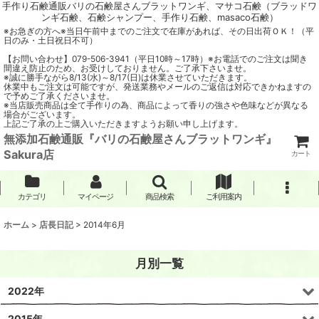
手作り石鹸通販バリの石鹸屋さんブラットワンギ、マサコ石鹸（ブラッドワ
ンギ石鹸、石鹸シャンプー、手作り石鹸、masaco石鹸）
※お急ぎの方へ※当日午前中までのご注文で在庫があれば、その日出荷ＯＫ！（平
日のみ・土日祝日不可）
【お問い合わせ】079-506-3941（平日10時～17時）※お電話でのご注文は聞き
間違え防止のため、お受けしておりません。ご了承下さいませ。
※誠に勝手ながら8/13(水)～8/17(日)は休業させていただきます。
休業中もご注文は可能ですが、発送業務やメールのご返信は対応できかねますの
で予めご了承くださいませ。
※当店販売商品は全て手作りの為、商品によって香りの強さや色味などが異なる
場合がございます。
上記ご了承の上ご購入いただきますようお願い申し上げます。
無添加石鹸通販『バリの石鹸屋さんブラットワンギ』
Sakura店
カート
カテゴリ
マイページ
商品検索
ご利用案内
ホーム
>
店長日記
>
2014年6月
月別一覧
2022年
2015年