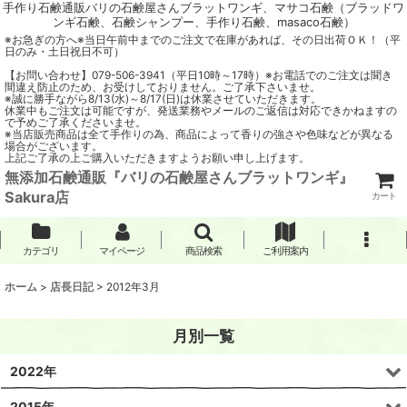
手作り石鹸通販バリの石鹸屋さんブラットワンギ、マサコ石鹸（ブラッドワ
ンギ石鹸、石鹸シャンプー、手作り石鹸、masaco石鹸）
※お急ぎの方へ※当日午前中までのご注文で在庫があれば、その日出荷ＯＫ！（平
日のみ・土日祝日不可）
【お問い合わせ】079-506-3941（平日10時～17時）※お電話でのご注文は聞き
間違え防止のため、お受けしておりません。ご了承下さいませ。
※誠に勝手ながら8/13(水)～8/17(日)は休業させていただきます。
休業中もご注文は可能ですが、発送業務やメールのご返信は対応できかねますの
で予めご了承くださいませ。
※当店販売商品は全て手作りの為、商品によって香りの強さや色味などが異なる
場合がございます。
上記ご了承の上ご購入いただきますようお願い申し上げます。
無添加石鹸通販『バリの石鹸屋さんブラットワンギ』
Sakura店
カート
カテゴリ
マイページ
商品検索
ご利用案内
ホーム
>
店長日記
>
2012年3月
月別一覧
2022年
2015年