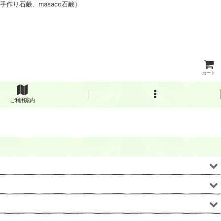
作り石鹸、masaco石鹸）
カート
ご利用案内