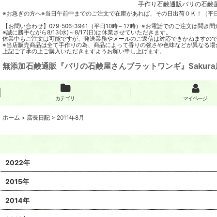
手作り石鹸通販バリの石鹸屋
※お急ぎの方へ※当日午前中までのご注文で在庫があれば、その日出荷ＯＫ！（平
【お問い合わせ】079-506-3941（平日10時～17時）※お電話でのご注文は
※誠に勝手ながら8/13(水)～8/17(日)は休業させていただきます。
休業中もご注文は可能ですが、発送業務やメールのご返信は対応できかねますの
※当店販売商品は全て手作りの為、商品によって香りの強さや色味などが異なる場
上記ご了承の上ご購入いただきますようお願い申し上げます。
無添加石鹸通販『バリの石鹸屋さんブラットワンギ』Sakura
カテゴリ
マイページ
ホーム
>
店長日記
>
2011年8月
2022年
2015年
2014年