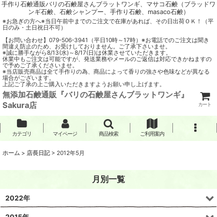
手作り石鹸通販バリの石鹸屋さんブラットワンギ、マサコ石鹸（ブラッドワ
ンギ石鹸、石鹸シャンプー、手作り石鹸、masaco石鹸）
※お急ぎの方へ※当日午前中までのご注文で在庫があれば、その日出荷ＯＫ！（平
日のみ・土日祝日不可）
【お問い合わせ】079-506-3941（平日10時～17時）※お電話でのご注文は聞き
間違え防止のため、お受けしておりません。ご了承下さいませ。
※誠に勝手ながら8/13(水)～8/17(日)は休業させていただきます。
休業中もご注文は可能ですが、発送業務やメールのご返信は対応できかねますの
で予めご了承くださいませ。
※当店販売商品は全て手作りの為、商品によって香りの強さや色味などが異なる
場合がございます。
上記ご了承の上ご購入いただきますようお願い申し上げます。
無添加石鹸通販『バリの石鹸屋さんブラットワンギ』
Sakura店
カート
カテゴリ
マイページ
商品検索
ご利用案内
ホーム
>
店長日記
>
2012年5月
月別一覧
2022年
2015年