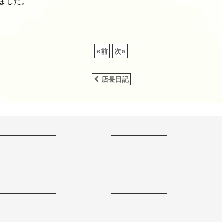
ました。
«
前
次
»
店長日記