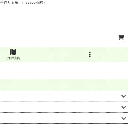
作り石鹸、masaco石鹸）
カート
ご利用案内