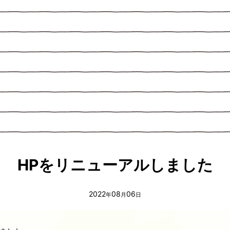
HPをリニューアルしました
2022
08
06
年
月
日