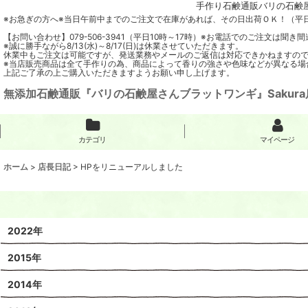
手作り石鹸通販バリの石鹸屋
※お急ぎの方へ※当日午前中までのご注文で在庫があれば、その日出荷ＯＫ！（平
【お問い合わせ】079-506-3941（平日10時～17時）※お電話でのご注文は
※誠に勝手ながら8/13(水)～8/17(日)は休業させていただきます。
休業中もご注文は可能ですが、発送業務やメールのご返信は対応できかねますの
※当店販売商品は全て手作りの為、商品によって香りの強さや色味などが異なる場
上記ご了承の上ご購入いただきますようお願い申し上げます。
無添加石鹸通販『バリの石鹸屋さんブラットワンギ』Sakura
カテゴリ
マイページ
ホーム
>
店長日記
>
HPをリニューアルしました
2022年
2015年
2014年