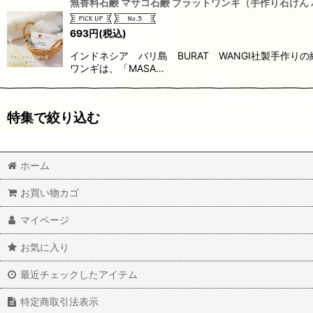
無香料石鹸 マサコ石鹸 ブラットワンギ（手作り石けん 
693
円
(税込)
インドネシア バリ島 BURAT WANGI社製手作
ワンギは、「MASA…
特集で絞り込む
全商品一覧
ホーム
レギュラーサイズ石鹸
お買い物カゴ
ロングサイズ石鹸
マイページ
石鹸セット
お気に入り
値段：600円〜
最近チェックしたアイテム
特定商取引法表示
値段：700円〜