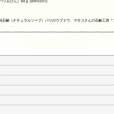
バリ石けん）88ｇ
[
BWS501
]
りの純石鹸（ナチュラルソープ）バリのウブドウ、マサコさんの石鹸工房