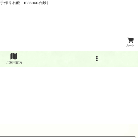
作り石鹸、masaco石鹸）
カート
ご利用案内