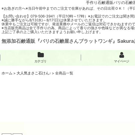
手作り石鹸通販バリの石鹸屋
※お急ぎの方へ※当日午前中までのご注文で在庫があれば、その日出荷ＯＫ！（平
【お問い合わせ】079-506-3941（平日10時～17時）※お電話でのご注文は
※誠に勝手ながら8/13(水)～8/17(日)は休業させていただきます。
休業中もご注文は可能ですが、発送業務やメールのご返信は対応できかねますの
※当店販売商品は全て手作りの為、商品によって香りの強さや色味などが異なる場
上記ご了承の上ご購入いただきますようお願い申し上げます。
無添加石鹸通販『バリの石鹸屋さんブラットワンギ』Sakura
カテゴリ
マイページ
ホーム
>
大人気まさこ石けん♪
>
全商品一覧