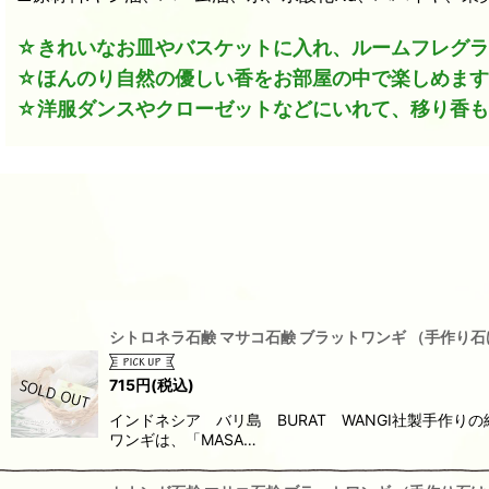
☆きれいなお皿やバスケットに入れ、ルームフレグラ
☆ほんのり自然の優しい香をお部屋の中で楽しめます
☆洋服ダンスやクローゼットなどにいれて、移り香も
シトロネラ石鹸 マサコ石鹸 ブラットワンギ （手作り石
715
円
(税込)
インドネシア バリ島 BURAT WANGI社製手作
ワンギは、「MASA…