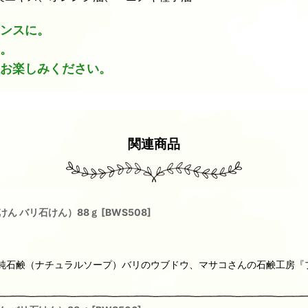
ンスに。
。
お楽しみください。
関連商品
けん バリ石けん）88ｇ
[
BWS508
]
りの純石鹸（ナチュラルソープ）バリのウブドウ、マサコさんの石鹸工房