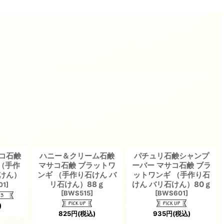
サコ石鹸
ハニー＆クリーム石鹸
パチュリ石鹸シャンプ
（手作
マサコ石鹸 ブラットワ
ーバー マサコ石鹸 ブラ
石けん）
ンギ （手作り石けん バ
ットワンギ （手作り石
リ石けん）88ｇ
けん バリ石けん）80ｇ
01
]
[
BWS515
]
[
BWS601
]
)
825
円
(税込)
935
円
(税込)