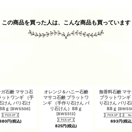
この商品を買った人は、こんな商品も買っています
ガ石鹸 マサコ石
オレンジ＆ハニー石鹸
無香料石鹸 マ
ラットワンギ （手
マサコ石鹸 ブラットワ
ブラットワンギ
石けん バリ石け
ンギ （手作り石けん バ
り石けん バリ
88ｇ
リ石けん）88ｇ
88ｇ
[
BWS506
]
[
BWS5
[
BWS513
]
880
円
(税込)
693
円
(税込
825
円
(税込)