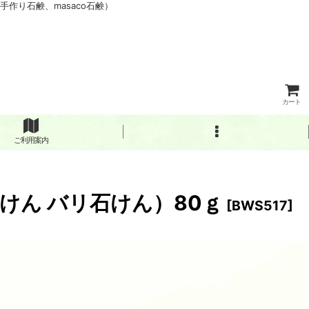
作り石鹸、masaco石鹸）
カート
ご利用案内
けん バリ石けん）80ｇ
[
BWS517
]