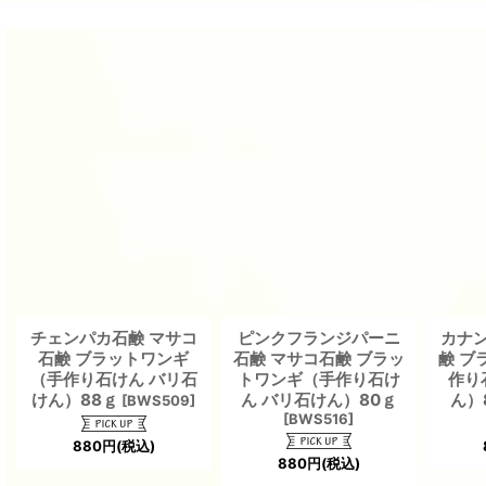
チェンパカ石鹸 マサコ
ピンクフランジパーニ
カナン
石鹸 ブラットワンギ
石鹸 マサコ石鹸 ブラッ
鹸 ブ
（手作り石けん バリ石
トワンギ（手作り石け
作り
けん）88ｇ
ん バリ石けん）80ｇ
ん）
[
BWS509
]
[
BWS516
]
880
円
(税込)
880
円
(税込)