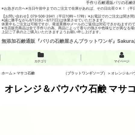
手作り石鹸通販バリの石鹸屋
※お急ぎの方へ※当日午前中までのご注文で在庫があれば、その日出荷ＯＫ！（平
【お問い合わせ】079-506-3941（平日10時～17時）※お電話でのご注文は
※誠に勝手ながら8/13(水)～8/17(日)は休業させていただきます。
休業中もご注文は可能ですが、発送業務やメールのご返信は対応できかねますの
※当店販売商品は全て手作りの為、商品によって香りの強さや色味などが異なる場
上記ご了承の上ご購入いただきますようお願い申し上げます。
無添加石鹸通販『バリの石鹸屋さんブラットワンギ』Sakura
カテゴリ
マイページ
ホーム
>
マサコ石鹸 （ブラットワンギソープ）
>
オレンジ＆パウ
オレンジ＆パウパウ石鹸 マサコ