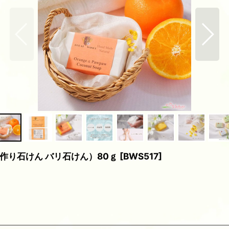
作り石けん バリ石けん）80ｇ
[
BWS517
]