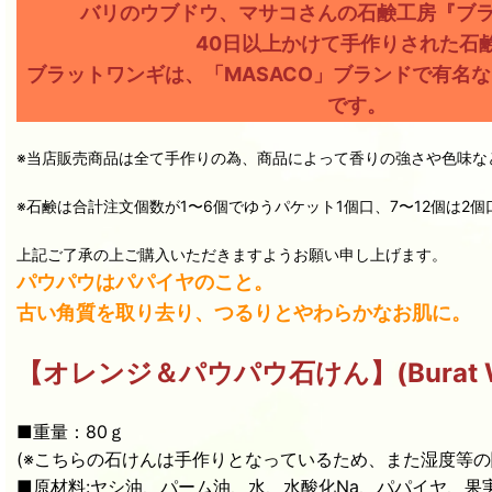
バリのウブドウ、マサコさんの石鹸工房『ブ
40日以上かけて手作りされた石
ブラットワンギは、「MASACO」ブランドで有名
です。
※当店販売商品は全て手作りの為、商品によって香りの強さや色味な
※石鹸は合計注文個数が1〜6個でゆうパケット1個口、7〜12個は2
上記ご了承の上ご購入いただきますようお願い申し上げます。
パウパウはパパイヤのこと。
古い角質を取り去り、つるりとやわらかなお肌に。
【オレンジ＆パウパウ石けん】(Burat Wan
■重量：80ｇ
(※こちらの石けんは手作りとなっているため、また湿度等
■原材料:ヤシ油、パーム油、水、水酸化Na、パパイヤ、