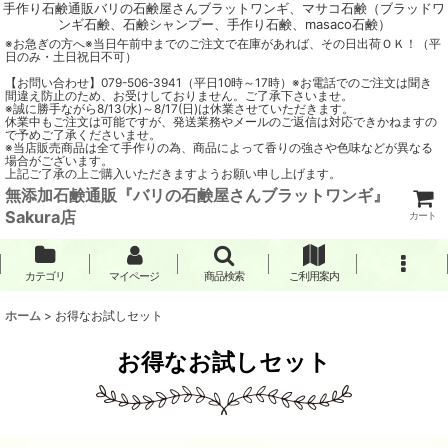
手作り石鹸通販バリの石鹸屋さんブラットワンギ、マサコ石鹸（ブラッドワ
ンギ石鹸、石鹸シャンプー、手作り石鹸、masaco石鹸）
※お急ぎの方へ※当日午前中までのご注文で在庫があれば、その日出荷ＯＫ！（平
日のみ・土日祝日不可）
【お問い合わせ】079-506-3941（平日10時～17時）※お電話でのご注文は聞き
間違え防止のため、お受けしておりません。ご了承下さいませ。
※誠に勝手ながら8/13(水)～8/17(日)は休業させていただきます。
休業中もご注文は可能ですが、発送業務やメールのご返信は対応できかねますの
で予めご了承くださいませ。
※当店販売商品は全て手作りの為、商品によって香りの強さや色味などが異なる
場合がございます。
上記ご了承の上ご購入いただきますようお願い申し上げます。
無添加石鹸通販『バリの石鹸屋さんブラットワンギ』
Sakura店
カート
カテゴリ
マイページ
商品検索
ご利用案内
ホーム
>
お得なお試しセット
お得なお試しセット