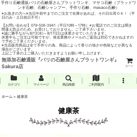
手作り石鹸通販バリの石鹸屋さんブラットワンギ、マサコ石鹸（ブラッドワ
ンギ石鹸、石鹸シャンプー、手作り石鹸、masaco石鹸）
※お急ぎの方へ※当日午前中までのご注文で在庫があれば、その日出荷ＯＫ！（平
日のみ・土日祝日不可）
【お問い合わせ】079-506-3941（平日10時～17時）※お電話でのご注文は聞き
間違え防止のため、お受けしておりません。ご了承下さいませ。
※誠に勝手ながら8/13(水)～8/17(日)は休業させていただきます。
休業中もご注文は可能ですが、発送業務やメールのご返信は対応できかねますの
で予めご了承くださいませ。
※当店販売商品は全て手作りの為、商品によって香りの強さや色味などが異なる
場合がございます。
上記ご了承の上ご購入いただきますようお願い申し上げます。
無添加石鹸通販『バリの石鹸屋さんブラットワンギ』
Sakura店
カート
カテゴリ
マイページ
商品検索
ご利用案内
ホーム
>
健康茶
健康茶