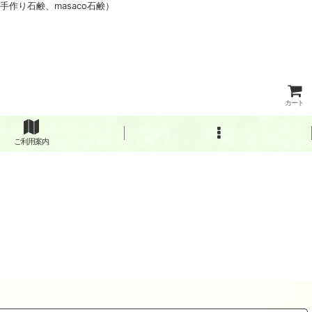
作り石鹸、masaco石鹸）
カート
ご利用案内