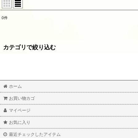
0
件
サブカテゴリ
:
表示数
:
カテゴリで絞り込む
並び順
:
備長炭商品 (全商品)
備長炭石けん
ホーム
備長炭雑貨
お買い物カゴ
マイページ
お気に入り
最近チェックしたアイテム