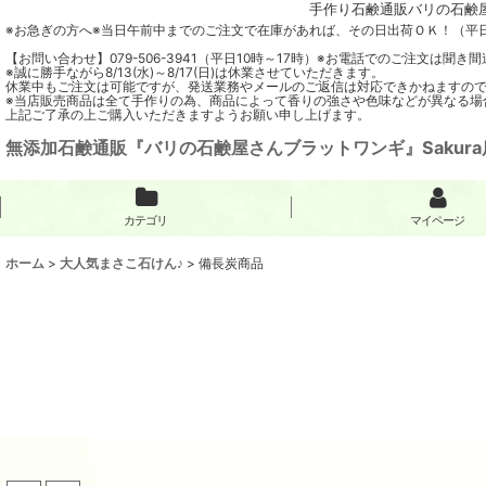
手作り石鹸通販バリの石鹸屋
※お急ぎの方へ※当日午前中までのご注文で在庫があれば、その日出荷ＯＫ！（平
【お問い合わせ】079-506-3941（平日10時～17時）※お電話でのご注文は
※誠に勝手ながら8/13(水)～8/17(日)は休業させていただきます。
休業中もご注文は可能ですが、発送業務やメールのご返信は対応できかねますの
※当店販売商品は全て手作りの為、商品によって香りの強さや色味などが異なる場
上記ご了承の上ご購入いただきますようお願い申し上げます。
無添加石鹸通販『バリの石鹸屋さんブラットワンギ』Sakura
カテゴリ
マイページ
ホーム
>
大人気まさこ石けん♪
>
備長炭商品