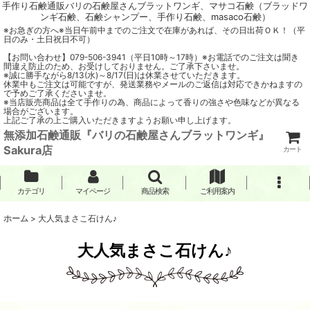
手作り石鹸通販バリの石鹸屋さんブラットワンギ、マサコ石鹸（ブラッドワ
ンギ石鹸、石鹸シャンプー、手作り石鹸、masaco石鹸）
※お急ぎの方へ※当日午前中までのご注文で在庫があれば、その日出荷ＯＫ！（平
日のみ・土日祝日不可）
【お問い合わせ】079-506-3941（平日10時～17時）※お電話でのご注文は聞き
間違え防止のため、お受けしておりません。ご了承下さいませ。
※誠に勝手ながら8/13(水)～8/17(日)は休業させていただきます。
休業中もご注文は可能ですが、発送業務やメールのご返信は対応できかねますの
で予めご了承くださいませ。
※当店販売商品は全て手作りの為、商品によって香りの強さや色味などが異なる
場合がございます。
上記ご了承の上ご購入いただきますようお願い申し上げます。
無添加石鹸通販『バリの石鹸屋さんブラットワンギ』
Sakura店
カート
カテゴリ
マイページ
商品検索
ご利用案内
ホーム
>
大人気まさこ石けん♪
大人気まさこ石けん♪