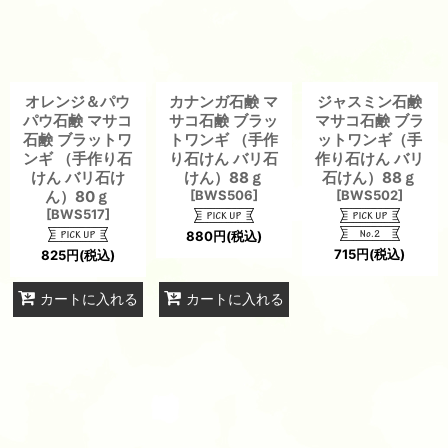
オレンジ＆パウ
カナンガ石鹸 マ
ジャスミン石鹸
パウ石鹸 マサコ
サコ石鹸 ブラッ
マサコ石鹸 ブラ
石鹸 ブラットワ
トワンギ （手作
ットワンギ（手
ンギ （手作り石
り石けん バリ石
作り石けん バリ
けん バリ石け
けん）88ｇ
石けん）88ｇ
ん）80ｇ
[
BWS506
]
[
BWS502
]
[
BWS517
]
880
円
(税込)
715
円
(税込)
825
円
(税込)
カートに入れる
カートに入れる