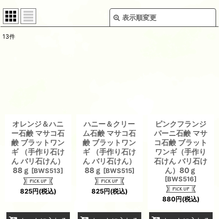
表示順変更
閉じる
13
件
表示数
:
並び順
:
絞り込む
オレンジ＆ハニ
ハニー＆クリー
ピンクフランジ
ー石鹸 マサコ石
ム石鹸 マサコ石
パーニ石鹸 マサ
鹸 ブラットワン
鹸 ブラットワン
コ石鹸 ブラット
ギ （手作り石け
ギ （手作り石け
ワンギ（手作り
ん バリ石けん）
ん バリ石けん）
石けん バリ石け
88ｇ
88ｇ
ん）80ｇ
[
BWS513
]
[
BWS515
]
[
BWS516
]
825
円
(税込)
825
円
(税込)
880
円
(税込)