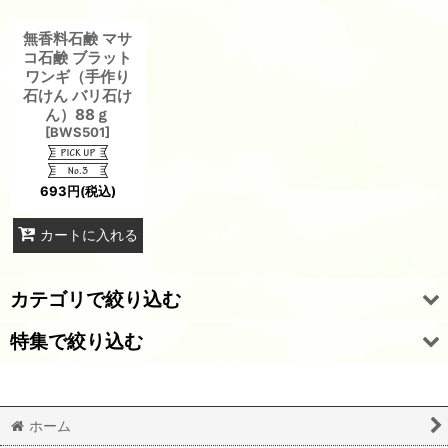
無香料石鹸 マサ
コ石鹸 ブラット
ワンギ（手作り
石けん バリ石け
ん）88ｇ
[
BWS501
]
693
円
(税込)
カートに入れる
カテゴリで絞り込む
特集で絞り込む
マサコ石鹸 （ブラットワンギソープ）
石鹸シャンプーバー
全商品一覧
ホーム
お得なお試しセット
レギュラーサイズ石鹸