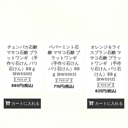
チェンパカ石鹸
ペパーミント石
オレンジ＆ライ
マサコ石鹸 ブラ
鹸 マサコ石鹸 ブ
スブラン石鹸 マ
ットワンギ （手
ラットワンギ
サコ石鹸 ブラッ
作り石けん バリ
（手作り石けん
トワンギ （手作
石けん）88ｇ
バリ石けん）88
り石けん バリ石
[
BWS509
]
ｇ
けん）88ｇ
[
BWS503
]
[
BWS512
]
880
円
(税込)
715
円
(税込)
825
円
(税込)
カートに入れる
カートに入れる