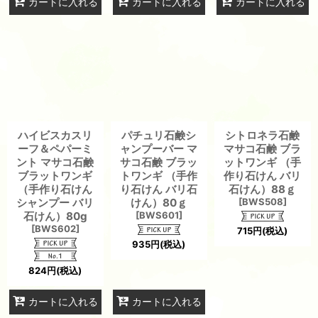
カートに入れる
カートに入れる
カートに入れる
ハイビスカスリ
パチュリ石鹸シ
シトロネラ石鹸
ーフ＆ペパーミ
ャンプーバー マ
マサコ石鹸 ブラ
ント マサコ石鹸
サコ石鹸 ブラッ
ットワンギ （手
ブラットワンギ
トワンギ （手作
作り石けん バリ
（手作り石けん
り石けん バリ石
石けん）88ｇ
シャンプー バリ
けん）80ｇ
[
BWS508
]
石けん）80g
[
BWS601
]
[
BWS602
]
715
円
(税込)
935
円
(税込)
824
円
(税込)
カートに入れる
カートに入れる