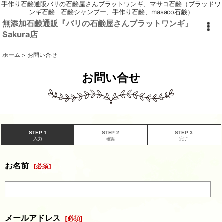
手作り石鹸通販バリの石鹸屋さんブラットワンギ、マサコ石鹸（ブラッドワ
ンギ石鹸、石鹸シャンプー、手作り石鹸、masaco石鹸）
無添加石鹸通販『バリの石鹸屋さんブラットワンギ』
Sakura店
ホーム
>
お問い合せ
お問い合せ
STEP 1
STEP 2
STEP 3
入力
確認
完了
お名前
[
必須
]
メールアドレス
[
必須
]